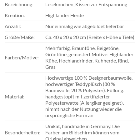
Bezeichnung:
Leseknochen, Kissen zur Entspannung
Kreation:
Highlander Herde
Anzahl:
Nur einmalig wie abgebildet lieferbar
Größe/Maße:
Ca. 40 x 20 x 20 cm (Breite x Höhe x Tiefe)
Mehrfarbig, Brauntöne, Beigetöne,
Grüntöne, gemustert Motive: Highlander
Farben/Motive:
Kühe, Hochlandrinder, Kuhherde, Rind,
Gras
Hochwertige 100 % Designerbaumwolle,
hochwertiger Teddyplüsch (80 %
Baumwolle, 20 % Polyester). Füllung:
Material:
handgestopft mit zertifizierter
Polyesterwatte (Allergiker geeignet),
nimmt nach der Nutzung wieder die
ursprüngliche Form an
Unikat, handmade in Germany. Die
Besonderheiten:
Farben am Bildschirm können vom
Original abweichen