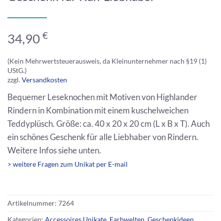
€
34,90
(Kein Mehrwertsteuerausweis, da Kleinunternehmer nach §19 (1)
UStG.)
zzgl.
Versandkosten
Bequemer Leseknochen mit Motiven von Highlander
Rindern in Kombination mit einem kuschelweichen
Teddyplüsch. Größe: ca. 40 x 20 x 20 cm (L x B x T). Auch
ein schönes Geschenk für alle Liebhaber von Rindern.
Weitere Infos siehe unten.
> weitere Fragen zum Unikat per E-mail
Artikelnummer:
7264
Kategorien:
Accessoires Unikate
,
Farbwelten
,
Geschenkideen
,