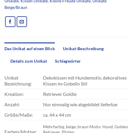
Unikate
,
Kissen Unikate
,
Kleine Freude Unikate
,
Unikate
Beige/Braun
Das Unikat auf einen Blick
Unikat-Beschreibung
Details zum Unikat
Schlagwörter
Unikat
Dekokissen mit Hundemotiv, dekoratives
Bezeichnung:
Kissen im Gobelin Stil
Kreation:
Retriever Goldie
Anzahl:
Nur einmalig wie abgebildet lieferbar
Größe/Maße:
ca. 44 x 44 cm
Mehrfarbig, beige, braun Motiv: Hund, Golden
Farben/Motive:
Retriever, Pfoten