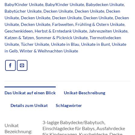
Baby/Kinder Unikate
,
Baby/Kinder Unikate
,
Babydecken Unikate
,
Babytücher Unikate
,
Decken Unikate
,
Decken Unikate
,
Decken
Unikate
,
Decken Unikate
,
Decken Unikate
,
Decken Unikate
,
Decken
Unikate
,
Decken Unikate
,
Farbwelten
,
Frühling & Ostern Unikate
,
Geschenkideen
,
Herbst & Erntedank Unikate
,
Jahreszeiten Unikate
,
Katzen & Tatzen
,
Sommer & Picknick Unikate
,
Tiermotivdecken
Unikate
,
Tücher Unikate
,
Unikate in Blau
,
Unikate in Bunt
,
Unikate
in Gelb
,
Winter & Weihnachten Unikate
Das Unikat auf einen Blick
Unikat-Beschreibung
Details zum Unikat
Schlagwörter
3-lagige Babydecke/Babytuch,
Unikat
Einschlagdecke für Babys, Ausfahrdecke
Bezeichnung:
für Kinderwagen, Kuscheldecke, Decke