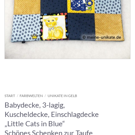
START
/
FARBWELTEN
/
UNIKATE IN GELB
Babydecke, 3-lagig,
Kuscheldecke, Einschlagdecke
„Little Cats in Blue“
Schönes Schenken zur Taufe