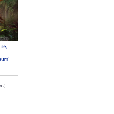
ne,
aum“
tG.)