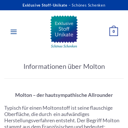
Zum
Exklusive Stoff-Unikate
– Schönes Schenken
Inhalt
springen
0
Informationen über Molton
Molton – der hautsympathische Allrounder
Typisch für einen Moltonstoff ist seine flauschige
Oberfläche, die durch ein aufwändiges
Herstellungsverfahren entsteht. Der Begriff Molton
stammt aus dem Französischen und bedeutet: