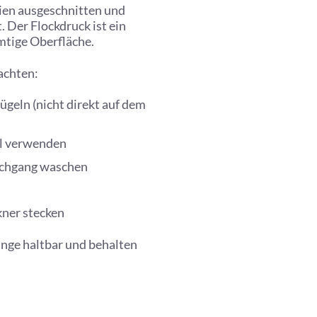
lien ausgeschnitten und
 Der Flockdruck ist ein
mtige Oberfläche.
eachten:
ügeln (nicht direkt auf dem
el verwenden
schgang waschen
kner stecken
lange haltbar und behalten