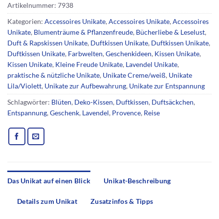
Artikelnummer:
7938
Kategorien:
Accessoires Unikate
,
Accessoires Unikate
,
Accessoires
Unikate
,
Blumenträume & Pflanzenfreude
,
Bücherliebe & Leselust
,
Duft & Rapskissen Unikate
,
Duftkissen Unikate
,
Duftkissen Unikate
,
Duftkissen Unikate
,
Farbwelten
,
Geschenkideen
,
Kissen Unikate
,
Kissen Unikate
,
Kleine Freude Unikate
,
Lavendel Unikate
,
praktische & nützliche Unikate
,
Unikate Creme/weiß
,
Unikate
Lila/Violett
,
Unikate zur Aufbewahrung
,
Unikate zur Entspannung
Schlagwörter:
Blüten
,
Deko-Kissen
,
Duftkissen
,
Duftsäckchen
,
Entspannung
,
Geschenk
,
Lavendel
,
Provence
,
Reise
Das Unikat auf einen Blick
Unikat-Beschreibung
Details zum Unikat
Zusatzinfos & Tipps