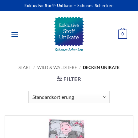
Zum
Exklusive Stoff-Unikate
– Schönes Schenken
Inhalt
springen
0
START
/
WILD & WALDTIERE
/
DECKEN UNIKATE
FILTER