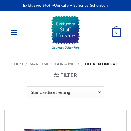
Zum
Exklusive Stoff-Unikate
– Schönes Schenken
Inhalt
springen
0
START
/
MARITIMES FLAIR & MEER
/
DECKEN UNIKATE
FILTER