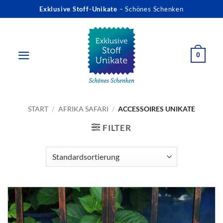
Zum
Exklusive Stoff-Unikate
– Schönes Schenken
Inhalt
springen
0
START
/
AFRIKA SAFARI
/
ACCESSOIRES UNIKATE
FILTER